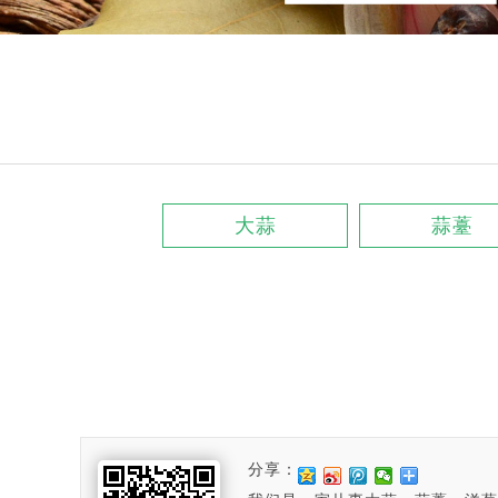
大蒜
蒜薹
分享：