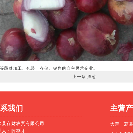
等蔬菜加工、包装、存储、销售的自主民营企业。
上一条:
洋葱
系我们
主营
乡县存财农贸有限公司
大蒜
蒜
系人：薛存才