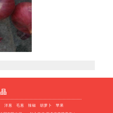
产品
薹
洋葱
毛葱
辣椒
胡萝卜
苹果